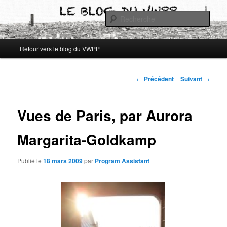
Aller
Les archives du blog des étudiants du Vassar-Wesleyan Programme à Paris
au
Rech
contenu
principal
Archives blog VWPP
Menu
Retour vers le blog du VWPP
principal
Navigation
←
Précédent
Suivant
→
des
articles
Vues de Paris, par Aurora
Margarita-Goldkamp
Publié le
18 mars 2009
par
Program Assistant