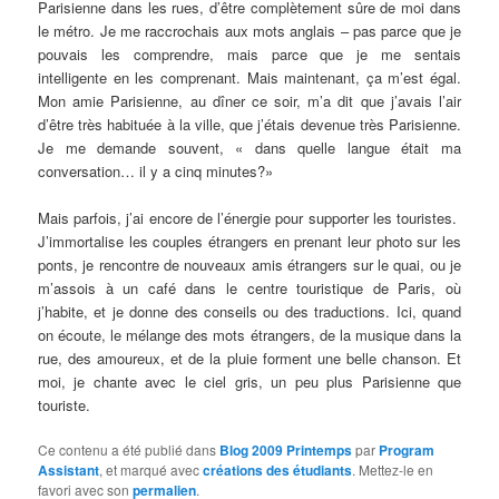
Parisienne dans les rues, d’être complètement sûre de moi dans
le métro. Je me raccrochais aux mots anglais – pas parce que je
pouvais les comprendre, mais parce que je me sentais
intelligente en les comprenant. Mais maintenant, ça m’est égal.
Mon amie Parisienne, au dîner ce soir, m’a dit que j’avais l’air
d’être très habituée à la ville, que j’étais devenue très Parisienne.
Je me demande souvent, « dans quelle langue était ma
conversation… il y a cinq minutes?»
Mais parfois, j’ai encore de l’énergie pour supporter les touristes.
J’immortalise les couples étrangers en prenant leur photo sur les
ponts, je rencontre de nouveaux amis étrangers sur le quai, ou je
m’assois à un café dans le centre touristique de Paris, où
j’habite, et je donne des conseils ou des traductions. Ici, quand
on écoute, le mélange des mots étrangers, de la musique dans la
rue, des amoureux, et de la pluie forment une belle chanson. Et
moi, je chante avec le ciel gris, un peu plus Parisienne que
touriste.
Ce contenu a été publié dans
Blog 2009 Printemps
par
Program
Assistant
, et marqué avec
créations des étudiants
. Mettez-le en
favori avec son
permalien
.