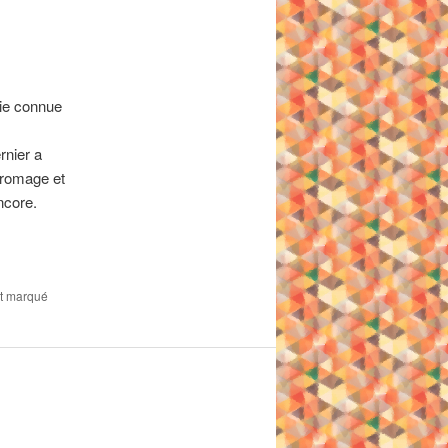
ie connue
rnier a
fromage et
ncore.
et marqué