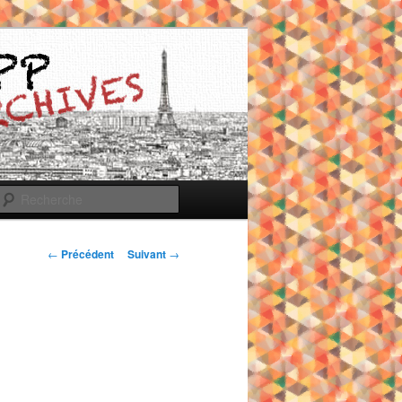
Recherche
Navigation
←
Précédent
Suivant
→
des
articles