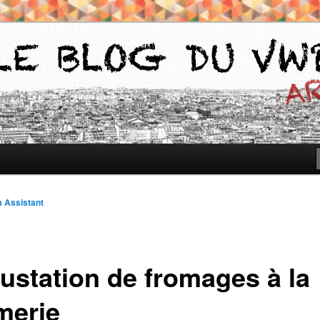
iants du Vassar-Wesleyan Programme à Paris
g VWPP
 Assistant
ustation de fromages à la
merie