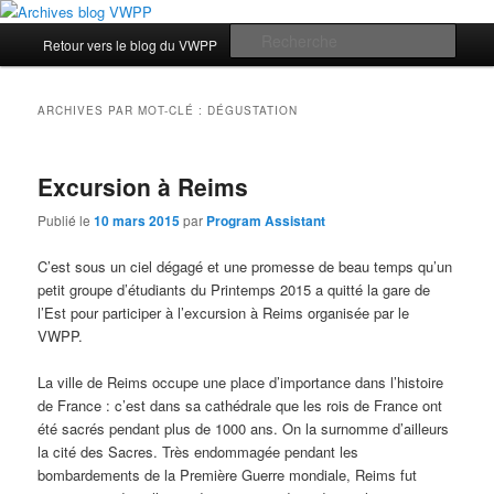
Aller
Aller
Les archives du blog des étudiants du Vassar-Wesleyan Programme à Paris
au
au
Menu
Rech
Retour vers le blog du VWPP
contenu
contenu
principal
principal
secondaire
Archives blog VWPP
ARCHIVES PAR MOT-CLÉ :
DÉGUSTATION
Excursion à Reims
Publié le
10 mars 2015
par
Program Assistant
C’est sous un ciel dégagé et une promesse de beau temps qu’un
petit groupe d’étudiants du Printemps 2015 a quitté la gare de
l’Est pour participer à l’excursion à Reims organisée par le
VWPP.
La ville de Reims occupe une place d’importance dans l’histoire
de France : c’est dans sa cathédrale que les rois de France ont
été sacrés pendant plus de 1000 ans. On la surnomme d’ailleurs
la cité des Sacres. Très endommagée pendant les
bombardements de la Première Guerre mondiale, Reims fut