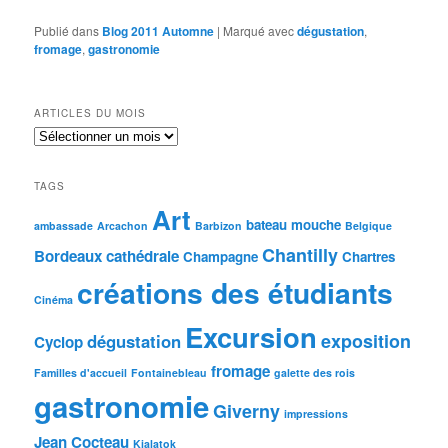
Publié dans
Blog 2011 Automne
|
Marqué avec
dégustation
,
fromage
,
gastronomie
ARTICLES DU MOIS
Articles
du
mois
TAGS
Art
bateau mouche
ambassade
Arcachon
Barbizon
Belgique
Chantilly
Bordeaux
cathédrale
Champagne
Chartres
créations des étudiants
Cinéma
Excursion
exposition
dégustation
Cyclop
fromage
Familles d'accueil
Fontainebleau
galette des rois
gastronomie
Giverny
impressions
Jean Cocteau
Kialatok