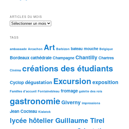
ARTICLES DU MOIS
Articles
du
mois
TAGS
Art
bateau mouche
ambassade
Arcachon
Barbizon
Belgique
Chantilly
Bordeaux
cathédrale
Champagne
Chartres
créations des étudiants
Cinéma
Excursion
exposition
dégustation
Cyclop
fromage
Familles d'accueil
Fontainebleau
galette des rois
gastronomie
Giverny
impressions
Jean Cocteau
Kialatok
lycée hôtelier Guillaume Tirel