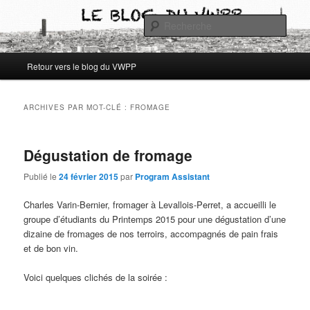
Aller
Aller
Les archives du blog des étudiants du Vassar-Wesleyan Programme à Paris
au
au
Rech
contenu
contenu
principal
secondaire
Archives blog VWPP
Menu
Retour vers le blog du VWPP
principal
ARCHIVES PAR MOT-CLÉ :
FROMAGE
Dégustation de fromage
Publié le
24 février 2015
par
Program Assistant
Charles Varin-Bernier, fromager à Levallois-Perret, a accueilli le
groupe d’étudiants du Printemps 2015 pour une dégustation d’une
dizaine de fromages de nos terroirs, accompagnés de pain frais
et de bon vin.
Voici quelques clichés de la soirée :