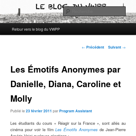
Aller
Les archives du blog des étudiants du Vassar-Wesleyan Programme à Paris
au
Rech
contenu
principal
Archives blog VWPP
Menu
Retour vers le blog du VWPP
principal
Navigation
←
Précédent
Suivant
→
des
articles
Les Émotifs Anonymes par
Danielle, Diana, Caroline et
Molly
Publié le
23 février 2011
par
Program Assistant
Les étudiants du cours « Réagir sur la France », sont allés au
cinéma pour voir le film
Les Émotifs Anonymes
de Jean-Pierre
Améris.Voici quelques réactions :