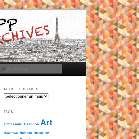
Recherche
ARTICLES DU MOIS
Articles
du
mois
TAGS
Art
ambassade
Arcachon
bateau mouche
Barbizon