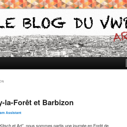
iants du Vassar-Wesleyan Programme à Paris
g VWPP
ON
y-la-Forêt et Barbizon
am Assistant
Kitsch et Art”, nous sommes partis une journée en Forêt de