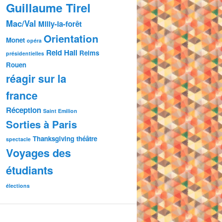
Guillaume Tirel
Mac/Val
Milly-la-forêt
Orientation
Monet
opéra
Reid Hall
Reims
présidentielles
Rouen
réagir sur la
france
Réception
Saint Emilion
Sorties à Paris
Thanksgiving
théâtre
spectacle
Voyages des
étudiants
élections