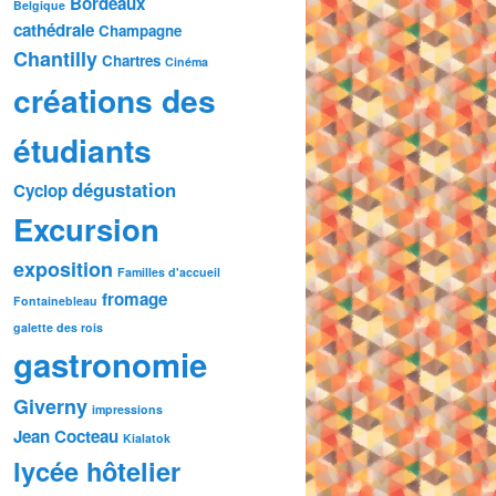
Bordeaux
Belgique
cathédrale
Champagne
Chantilly
Chartres
Cinéma
créations des
étudiants
dégustation
Cyclop
Excursion
exposition
Familles d'accueil
fromage
Fontainebleau
galette des rois
gastronomie
Giverny
impressions
Jean Cocteau
Kialatok
lycée hôtelier