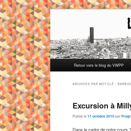
Aller
Aller
Les archives du blog des étud
au
au
contenu
contenu
Archives blo
principal
secondaire
Menu
Retour vers le blog du VWPP
principal
ARCHIVES PAR MOT-CLÉ :
BARBIZ
Excursion à Mill
Publié le
11 octobre 2010
par
Progr
Dans le cadre de notre cours “