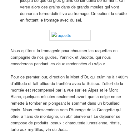
jusqu’à ce que de gros grains de lait caillé se forment. On
verse alors ces grains dans de grands moules qui vont
donner sa forme définitive au fromage. On obtient la croûte
en frottant le fromage avec du sel.
Nous quittons la fromagerie pour chausser les raquettes en
compagnie de nos guides, Yannick et Jacotte, qui nous
encadrerons pendant les deux randonnées du séjour.
Pour ce premier jour, direction le Mont d’Or, qui culmine à 1463m
d’altitude et fait office de frontière avec la Suisse. L’effort de la
montée est récompensé par la vue sur les Alpes et le Mont
Blanc, quelques minutes seulement avant que la neige ne se
remette à tomber en plongeant le sommet dans un brouillard
épais. Nous redescendons vers l’Auberge de la Grangette qui
offre, à flanc de montagne, un abri bienvenu ! Le déjeuner se
compose de produits locaux : charcuterie jurassienne, röstis,
tarte aux myrtilles, vin du Jura…