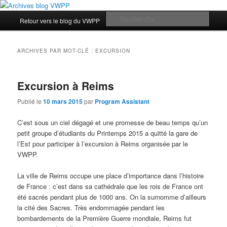
Aller
Aller
Les archives du blog des étudiants du Vassar-Wesleyan Programme à Paris
au
au
Menu
Rech
Retour vers le blog du VWPP
contenu
contenu
principal
principal
secondaire
Archives blog VWPP
ARCHIVES PAR MOT-CLÉ :
EXCURSION
Excursion à Reims
Publié le
10 mars 2015
par
Program Assistant
C’est sous un ciel dégagé et une promesse de beau temps qu’un
petit groupe d’étudiants du Printemps 2015 a quitté la gare de
l’Est pour participer à l’excursion à Reims organisée par le
VWPP.
La ville de Reims occupe une place d’importance dans l’histoire
de France : c’est dans sa cathédrale que les rois de France ont
été sacrés pendant plus de 1000 ans. On la surnomme d’ailleurs
la cité des Sacres. Très endommagée pendant les
bombardements de la Première Guerre mondiale, Reims fut