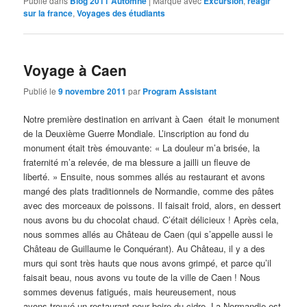
Publié dans
Blog 2011 Automne
|
Marqué avec
Excursion
,
réagir
sur la france
,
Voyages des étudiants
Voyage à Caen
Publié le
9 novembre 2011
par
Program Assistant
Notre première destination en arrivant à Caen était le monument
de la Deuxième Guerre Mondiale. L’inscription au fond du
monument était très émouvante: « La douleur m’a brisée, la
fraternité m’a relevée, de ma blessure a jailli un fleuve de
liberté. » Ensuite, nous sommes allés au restaurant et avons
mangé des plats traditionnels de Normandie, comme des pâtes
avec des morceaux de poissons. Il faisait froid, alors, en dessert
nous avons bu du chocolat chaud. C’était délicieux ! Après cela,
nous sommes allés au Château de Caen (qui s’appelle aussi le
Château de Guillaume le Conquérant). Au Château, il y a des
murs qui sont très hauts que nous avons grimpé, et parce qu’il
faisait beau, nous avons vu toute de la ville de Caen ! Nous
sommes devenus fatigués, mais heureusement, nous
avons trouvé un restaurant pour boire du cidre. La Normandie est