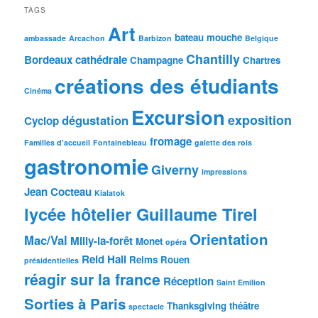
mois
TAGS
Art
bateau mouche
ambassade
Arcachon
Barbizon
Belgique
Chantilly
Bordeaux
cathédrale
Champagne
Chartres
créations des étudiants
Cinéma
Excursion
exposition
dégustation
Cyclop
fromage
Familles d'accueil
Fontainebleau
galette des rois
gastronomie
Giverny
impressions
Jean Cocteau
Kialatok
lycée hôtelier Guillaume Tirel
Orientation
Mac/Val
Milly-la-forêt
Monet
opéra
Reid Hall
Reims
Rouen
présidentielles
réagir sur la france
Réception
Saint Emilion
Sorties à Paris
Thanksgiving
théâtre
spectacle