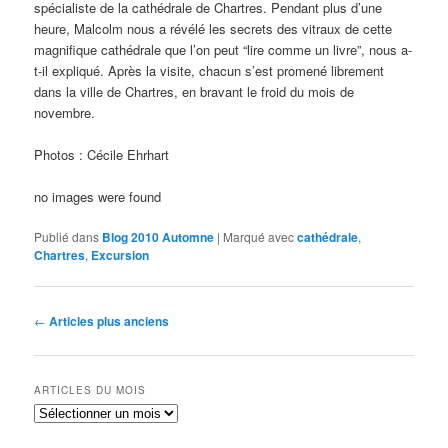
spécialiste de la cathédrale de Chartres. Pendant plus d’une
heure, Malcolm nous a révélé les secrets des vitraux de cette
magnifique cathédrale que l’on peut “lire comme un livre”, nous a-
t-il expliqué. Après la visite, chacun s’est promené librement
dans la ville de Chartres, en bravant le froid du mois de
novembre.
Photos : Cécile Ehrhart
no images were found
Publié dans
Blog 2010 Automne
|
Marqué avec
cathédrale
,
Chartres
,
Excursion
Navigation
←
Articles plus anciens
des
articles
ARTICLES DU MOIS
Articles
du