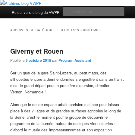
Aller
Aller
Les archives du blog des étudiants du Vassar-Wesleyan Programme à Paris
au
au
Menu
Rech
Retour vers le blog du VWPP
contenu
contenu
principal
principal
secondaire
Archives blog VWPP
ARCHIVES DE CATÉGORIE :
BLOG 2015 PRINTEMPS
Giverny et Rouen
Publié le
5 octobre 2015
par
Program Assistant
Sur un quai de la gare Saint-Lazare, au petit matin, des
silhouettes encore à demi endormies s’engouffrent dans un train :
c’est le grand départ pour la première excursion, direction
Vernon, Normandie !
Alors que le dense espace urbain parisien s’efface pour laisser
place à des villages et de grandes surfaces agricoles le long de
la Seine, c’est le moment pour le groupe de découvrir le
programme de la journée, autour de quelques viennoiseries :
d’abord le musée des Impressionnismes et son exposition