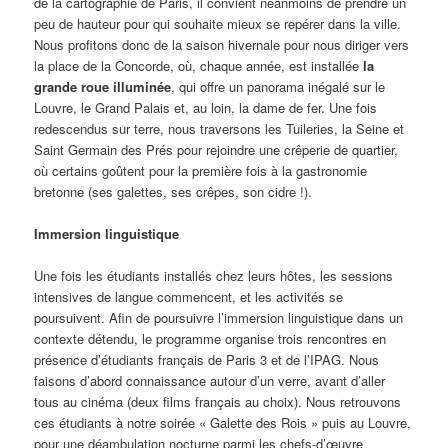
de la cartographie de Paris, il convient néanmoins de prendre un
peu de hauteur pour qui souhaite mieux se repérer dans la ville.
Nous profitons donc de la saison hivernale pour nous diriger vers
la place de la Concorde, où, chaque année, est installée
la
grande roue illuminée
, qui offre un panorama inégalé sur le
Louvre, le Grand Palais et, au loin, la dame de fer. Une fois
redescendus sur terre, nous traversons les Tuileries, la Seine et
Saint Germain des Prés pour rejoindre une crêperie de quartier,
où certains goûtent pour la première fois à la gastronomie
bretonne (ses galettes, ses crêpes, son cidre !).
Immersion linguistique
Une fois les étudiants installés chez leurs hôtes, les sessions
intensives de langue commencent, et les activités se
poursuivent. Afin de poursuivre l’immersion linguistique dans un
contexte détendu, le programme organise trois rencontres en
présence d’étudiants français de Paris 3 et de l’IPAG. Nous
faisons d’abord connaissance autour d’un verre, avant d’aller
tous au cinéma (deux films français au choix). Nous retrouvons
ces étudiants à notre soirée « Galette des Rois » puis au Louvre,
pour une déambulation nocturne parmi les chefs-d’œuvre