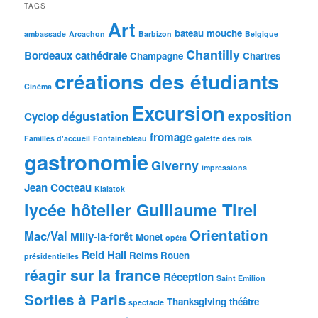
TAGS
Art
bateau mouche
ambassade
Arcachon
Barbizon
Belgique
Chantilly
Bordeaux
cathédrale
Champagne
Chartres
créations des étudiants
Cinéma
Excursion
exposition
dégustation
Cyclop
fromage
Familles d'accueil
Fontainebleau
galette des rois
gastronomie
Giverny
impressions
Jean Cocteau
Kialatok
lycée hôtelier Guillaume Tirel
Orientation
Mac/Val
Milly-la-forêt
Monet
opéra
Reid Hall
Reims
Rouen
présidentielles
réagir sur la france
Réception
Saint Emilion
Sorties à Paris
Thanksgiving
théâtre
spectacle